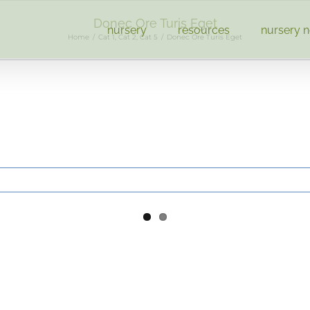
Donec Ore Turis Eget
nursery
resources
nursery 
Home
/
Cat 1
,
Cat 2
,
Cat 5
/
Donec Ore Turis Eget