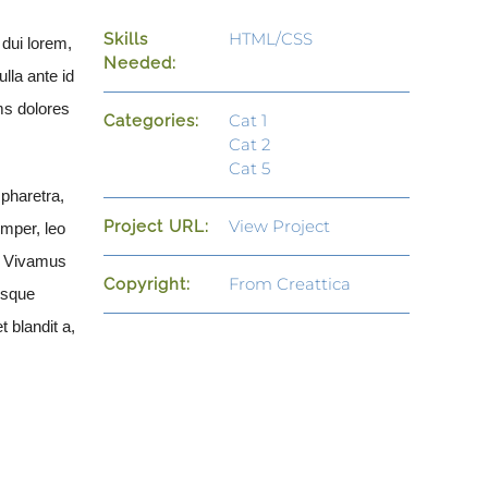
HTML/CSS
Skills
 dui lorem,
Needed:
ulla ante id
ms dolores
Cat 1
Categories:
Cat 2
Cat 5
 pharetra,
View Project
Project URL:
emper, leo
o. Vivamus
From Creattica
Copyright:
isque
t blandit a,