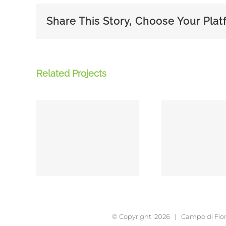
Share This Story, Choose Your Plat
Related Projects
gilla
Proin Sodales
Nam
s
Quam
Eu
© Copyright
2026 | Campo di Fior