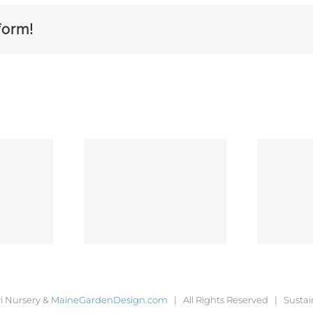
form!
 Viverra
Curabitur
ismod
Malada Lorem
i Nursery &
MaineGardenDesign.com
| All Rights Reserved | Sustai