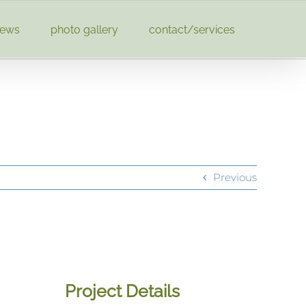
news
photo gallery
contact/services
Previous
Project Details