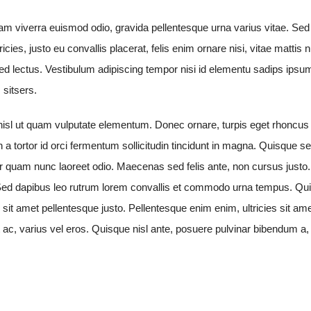
Nam viverra euismod odio, gravida pellentesque urna varius vitae. Sed
cies, justo eu convallis placerat, felis enim ornare nisi, vitae mattis n
sed lectus. Vestibulum adipiscing tempor nisi id elementu sadips ipsu
 sitsers.
 nisl ut quam vulputate elementum. Donec ornare, turpis eget rhoncus
n a tortor id orci fermentum sollicitudin tincidunt in magna. Quisque s
or quam nunc laoreet odio. Maecenas sed felis ante, non cursus just
 Sed dapibus leo rutrum lorem convallis et commodo urna tempus. Qu
i, sit amet pellentesque justo. Pellentesque enim enim, ultricies sit ame
t ac, varius vel eros. Quisque nisl ante, posuere pulvinar bibendum a,