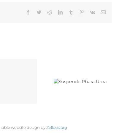
Facebook
Twitter
Reddit
LinkedIn
Tumblr
Pinterest
Vk
Email
Suspende
Phara Urna
nable website design by
Zellous.org